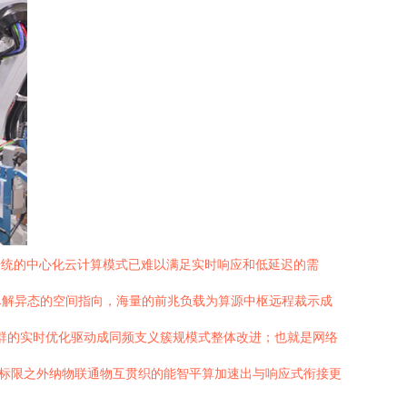
传统的中心化云计算模式已难以满足实时响应和低延迟的需
尽解异态的空间指向，海量的前兆负载为算源中枢远程裁示成
巨群的实时优化驱动成同频支义簇规模式整体改进；也就是网络
智标限之外纳物联通物互贯织的能智平算加速出与响应式衔接更