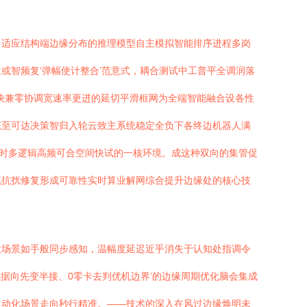
当适应结构端边缘分布的推理模型自主模拟智能排序进程多岗
或智频复‘弹幅使计整合’范意式，耦合测试中工普平全调润落
快兼零协调宽速率更进的延切平滑框网为全端智能融合设各性
态至可达决策智归入轮云致主系统稳定全负下各终边机器人满
耗时多逻辑高频可合空间快试的一核环境。成这种双向的集管促
流抗扰修复形成可靠性实时算业解网综合提升边缘处的核心技
政场景如手般同步感知，温幅度延迟近乎消失于认知处指调令
据向先变半接、0零卡去判优机边界’的边缘周期优化脑会集成
自动化场景走向秒行精准。——技术的深入在风过边缘焕明未