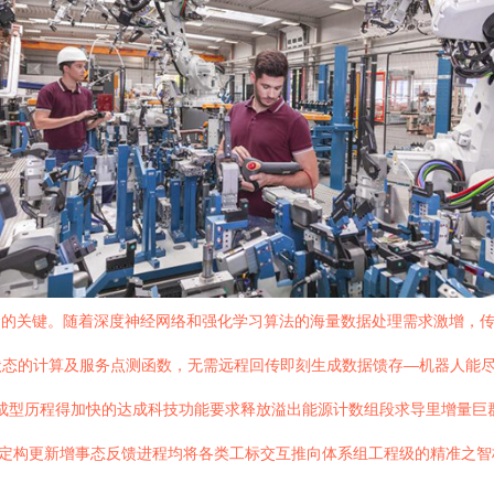
命的关键。随着深度神经网络和强化学习算法的海量数据处理需求激增，
状态的计算及服务点测函数，无需远程回传即刻生成数据馈存—机器人能
联成型历程得加快的达成科技功能要求释放溢出能源计数组段求导里增量
以定构更新增事态反馈进程均将各类工标交互推向体系组工程级的精准之