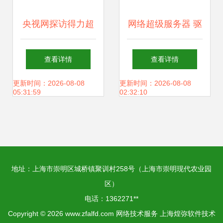
央视网探访得力超
网络超级服务器 驱
级工厂 打印机“中
动数字未来的核心
查看详情
查看详情
国芯”突围，科创实
引擎
更新时间：2026-08-08
更新时间：2026-08-08
05:31:59
02:32:10
力铸就产业新高度
地址：上海市崇明区城桥镇聚训村258号（上海市崇明现代农业园
区）
电话：1362271**
Copyright © 2026
www.zfalfd.com
网络技术服务
上海煌弥软件技术